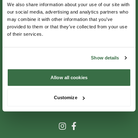
Bedrijfsgegevens
We also share information about your use of our site with
Werken Bij
our social media, advertising and analytics partners who
may combine it with other information that you’ve
PAGINA'S
provided to them or that they’ve collected from your use
of their services.
Home
Evenementen
Groepen en Vergaderingen
Show details
Contact
Allow all cookies
LOCATIES
Amsterdam
Customize
Den Haag