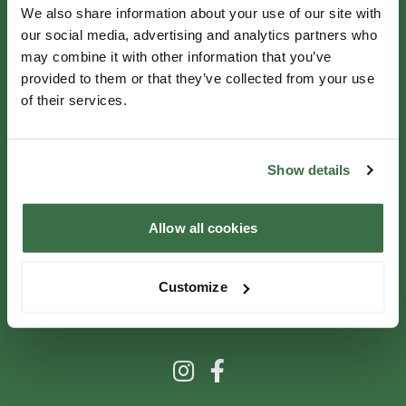
Bedrijfsgegevens
We also share information about your use of our site with
Werken Bij
our social media, advertising and analytics partners who
may combine it with other information that you’ve
PAGINA'S
provided to them or that they’ve collected from your use
of their services.
Home
Evenementen
Groepen en Vergaderingen
Show details
Contact
Allow all cookies
LOCATIES
Amsterdam
Customize
Den Haag